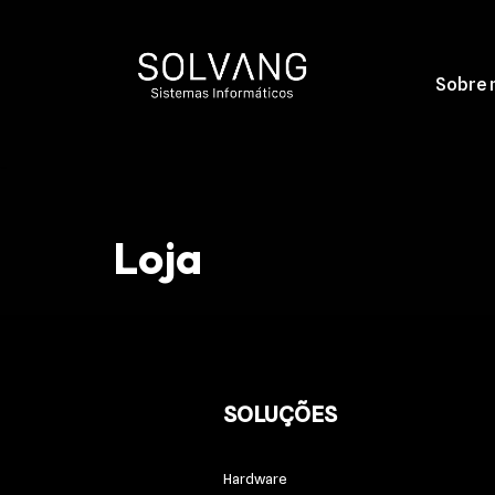
Avançar
Sobre 
para
o
conteúdo
Loja
SOLUÇÕES
Hardware