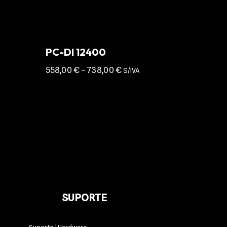
PC-DI 12400
558,00
€
–
738,00
€
S/IVA
SUPORTE