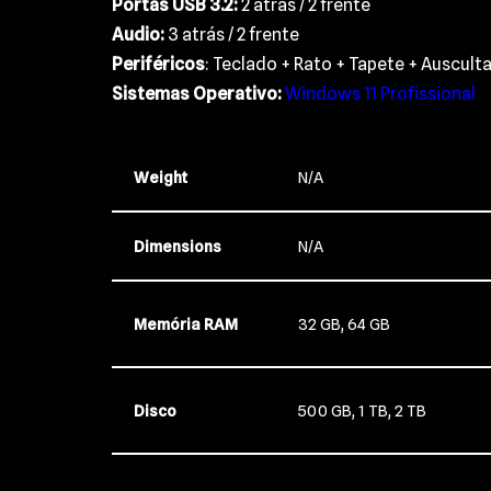
Portas USB 3.2:
2 atrás / 2 frente
Audio:
3 atrás / 2 frente
Periféricos
:
Teclado + Rato + Tapete + Auscult
Sistemas Operativo:
Windows 11 Profissional
Weight
N/A
Dimensions
N/A
Memória RAM
32 GB, 64 GB
Disco
500 GB, 1 TB, 2 TB