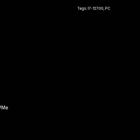
Tags:
I7-12700
,
PC
NVMe