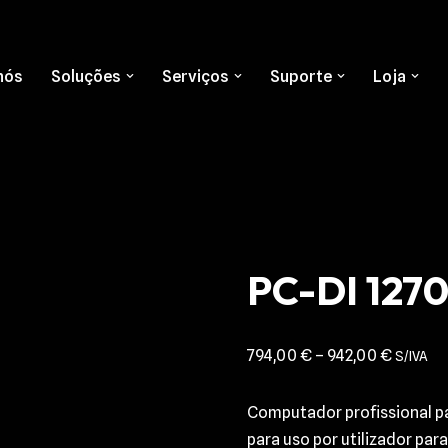
nós
Soluções
Serviços
Suporte
Loja
PC-DI 127
794,00
€
–
942,00
€
S/IVA
Computador profissional p
para uso por utilizador par