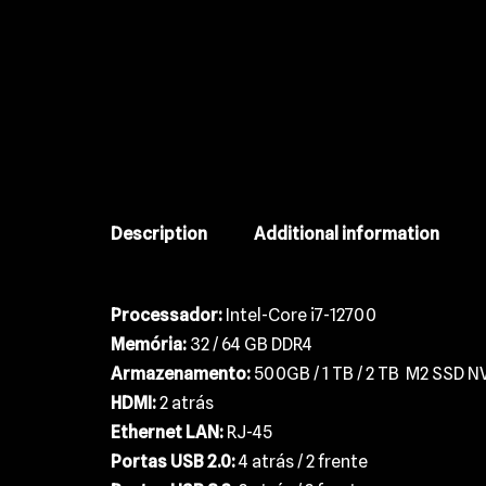
Description
Additional information
Processador:
Intel-Core i7-12700
Memória:
32 / 64 GB DDR4
Armazenamento:
500GB / 1 TB / 2 TB M2 SSD 
HDMI:
2 atrás
Ethernet LAN:
RJ-45
Portas USB 2.0:
4 atrás / 2 frente