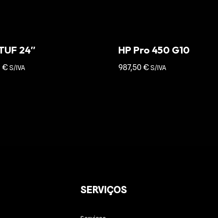
 TUF 24″
HP Pro 450 G10
0
€
987,50
€
S/IVA
S/IVA
SERVIÇOS