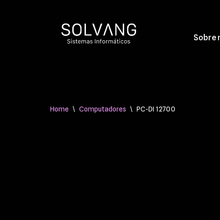
Avançar
Sobre 
para
o
conteúdo
Home
\
Computadores
\
PC-DI 12700