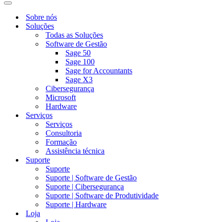
de
Menu
navegação
de
Sobre nós
navegação
Soluções
Todas as Soluções
Software de Gestão
Sage 50
Sage 100
Sage for Accountants
Sage X3
Cibersegurança
Microsoft
Hardware
Serviços
Serviços
Consultoria
Formação
Assistência técnica
Suporte
Suporte
Suporte | Software de Gestão
Suporte | Cibersegurança
Suporte | Software de Produtividade
Suporte | Hardware
Loja