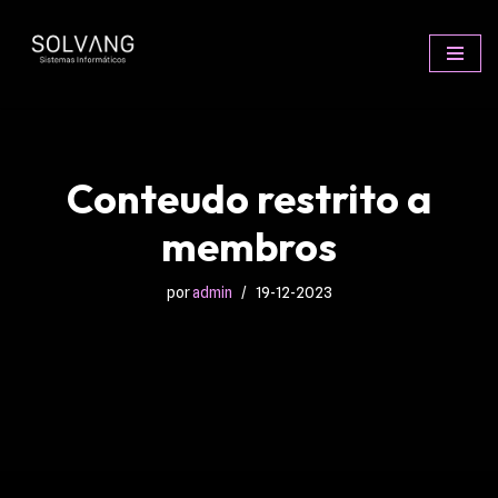
Avançar
para
o
conteúdo
Conteudo restrito a
membros
por
admin
19-12-2023