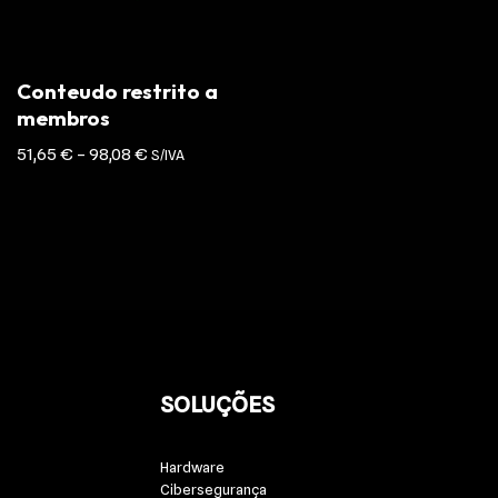
Conteudo restrito a
membros
51,65
€
–
98,08
€
S/IVA
SOLUÇÕES
Hardware
Cibersegurança